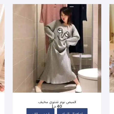
قميص نوم شتوي مخيف
40
د.إ
إضافة إلى السلة