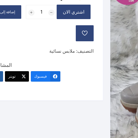
هو:
هو:
كمية
200 د.إ.
80 د.إ.
اشتري الان
إضافة إلى 
جزمة
شتوية
جلد
التصنيف:
ملابس نسائية
المشار
فيسبوك
تويتر