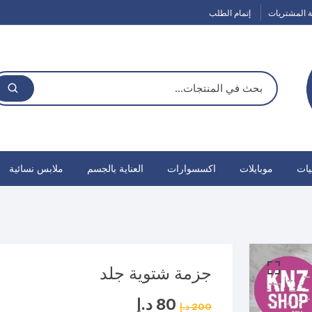
 المشتريات
إتمام الطلب
يات
موبايلات
اكسسوارات
العناية بالجسم
ملابس نسائية
جزمة شتوية جلد
السعر
السعر
80
د.إ
200
د.إ
الأصلي
الحالي