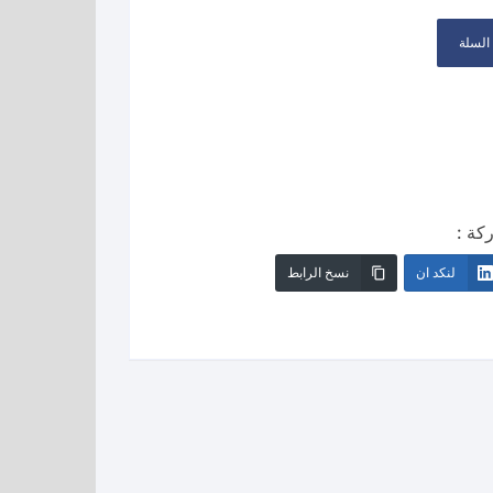
السلة
كة :
لنكد ان
نسخ الرابط