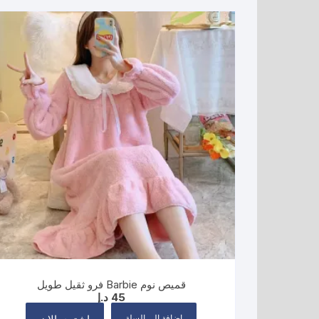
قميص نوم Barbie فرو ثقيل طويل
45
د.إ
إضافة إلى السلة