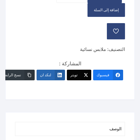
بيجامة
إضافة إلى السلة
قطعتين
شتوي
اخضر
إضافة
إلى
قائمة
الرغبات
التصنيف:
ملابس نسائية
المشاركة :
فيسبوك
تويتر
لنكد ان
نسخ الرابط
الوصف