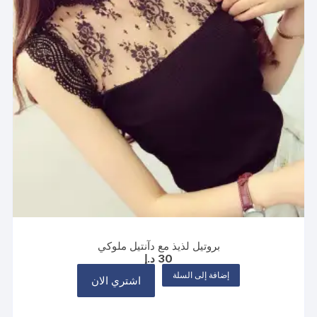
بروتيل لذيذ مع دآنتيل ملوكي
30
د.إ
إضافة إلى السلة
اشتري الان