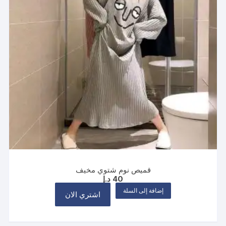
قميص نوم شتوي مخيف
40
د.إ
إضافة إلى السلة
اشتري الان