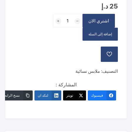
25
د.إ
كمية
اشتري الان
قميص
النوم
إضافة إلى السلة
صيفي
عدة
اللوان
إضافة
إلى
قائمة
الرغبات
التصنيف:
ملابس نسائية
المشاركة :
فيسبوك
تويتر
لنكد ان
نسخ الرابط