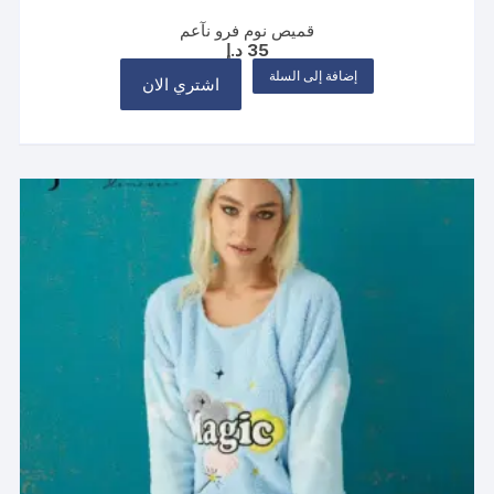
قميص نوم فرو نآعم
35
د.إ
إضافة إلى السلة
اشتري الان