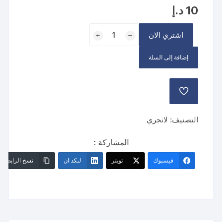
10
د.إ
كمية
اشتري الان
كالوت
الفراشة
إضافة إلى السلة
مع
اللولوء
إضافة
إلى
قائمة
الرغبات
التصنيف:
لانجري
المشاركة :
فيسبوك
تويتر
لنكد ان
نسخ الرابط