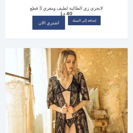
لانجري زي الطالبة لطيف ومغري 3 قطع
40
د.إ
إضافة إلى السلة
اشتري الان